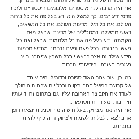
ההיסטוריה של מדינת ישראל ותחום הצבא והביטחון.
אור היה מרבה לקרוא ספרים ואלבומים היסטוריים ולזכור
פרטי ידע רבים. כך למשל הוא ידע בעל פה את כל בירות
העולם, את כל דגלי מדינות העולם, את כל הנשיאים,
ראשי ממשלה ורמטכ"לים של מדינת ישראל מאז
הקמתה. ידע בעל פה את כל מלחמות ישראל ואת כל
מעשי הגבורה. בכל פעם ופעם נדהמנו מחדש מכמות
הידע שילד זה אצר בראשו! בכל תשבץ שפתרנו היינו
נעזרים בעזרתו ובידיעותיו הרבות.
כמו כן, אור אהב מאוד ספורט וכדורגל. היה אוהד
של קבוצת הפועל פתח תקווה ובכל יום שבת היה הולך
לעודד את הקבוצה האהובה עליו. גם בתחום זה ידיעותיו
היו רבות ומעוררות השתאות.
אור היה נער מצחיק, בעל חוש הומור ושנינות יוצאת דופן.
אהב לצאת לבלות, לשמוח ולצחוק והיה כייף להיות
בחברתו.