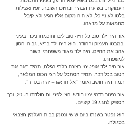
כבר מילדותו בלט ביופיו יוצא הדופן, בעיניו התכולות
העמוקות, בשיערו הבהיר ובחיוכו השובה. יופיו ואצילותו
בלטו לעיניי כל. לא היה מקום אליו הגיע ולא קיבל
מחמאות על מראהו.
אור היה ילד טוב כל חייו- טוב ליבו וחוכמתו ניכרו בעיניו
ובמבטו העמוק והחודר. הוא היה ילד בריא, גבוה וחסון.
אהב את החיים. היה ילד מאוד משפחתי וקשור
למשפחתו.
אור היה ילד אופטימי בצורה בלתי רגילה, תמיד ראה את
הטוב בכל דבר, תמיד הסתכל על חצי הכוס המלאה,
תמיד היה חושב ואומר "אל תדאגו – יהיה בסדר".
אור נפטר בדמי ימיו חודש וחצי לפני יום הולדתו ה- 20, וכך
הספיק לחגוג 19 קיציים.
הוא נפטר בשנתו ביום שישי ונטמן בבית העלמין הצבאי
בסגולה.